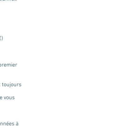
€)
 premier
t toujours
de vous
onnées à