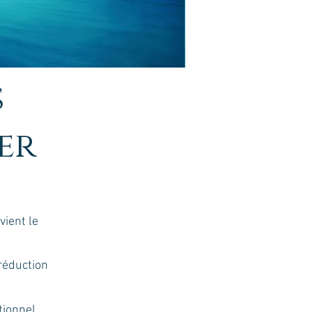
s
er
vient le
réduction
tionnel.