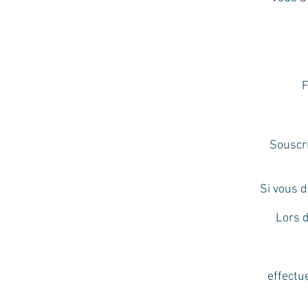
F
Souscri
Si vous d
Lors d
effectu