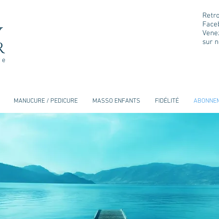
Retr
Face
Y
Vene
sur n
R
re
MANUCURE / PEDICURE
MASSO ENFANTS
FIDÉLITÉ
ABONNE